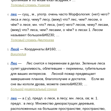
тропинкам и по мхам ехал всадник.» …
Толковый словарь Ушакова
лес
— сущ., м., употр. очень часто Морфология: (нет) чего?
4
леса и лесу, чему? лесу, (вижу) что? лес, чем? лесом, о
чём? о лесе; мн. что? леса, (нет) чего? лесов, чему? лесам,
(вижу) что? леса, чем? лесами, о чём? о лесах 1. Лесом
называют большое&#8230; …
Толковый словарь Дмитриева
Лесё
— Координаты:&#160; …
5
Википедия
Лес
— Лес снится к переменам в делах. Зеленые леса
6
сулят удачливость, облетевшие – перемены, губительные
для ваших интересов. Лесной пожар предвещает
завершение планов, благополучие и достаток. Если во
сне вы кололи дрова, можете смело&#8230; …
Большой универсальный сонник
лес
— а ( у), предл. о лесе, в лесу; мн. леса, ов; м. 1.
7
предл.: в лесу. Множество дикорастущих деревьев,
расположенных на большом пространстве; пространство,