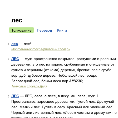
лес
Толкование
Перевод
Книги
лес
— лес/ …
1
Морфемно-орфографический словарь
ЛЕС
— муж. пространство покрытое, растущими и рослыми
2
деревьями: это лес на корню: срубленные и очищенные от
сучьев и вершины (от кома) деревья, бревна: лес в срубе; |
вор. дуб, дубовое дерево. Небольшой лес, роща.
Заповедной лес, божьи леса вор.&#8230; …
Толковый словарь Даля
ЛЕС
— ЛЕС, леса, о лесе, в лесу, мн. леса, муж. 1.
3
Пространство, заросшее деревьями. Густой лес. Дремучий
лес. Мелкий лес. Гулять в лесу. Красный или хвойный лес.
Черный или лиственный лес. «Лесом частым и дремучим по