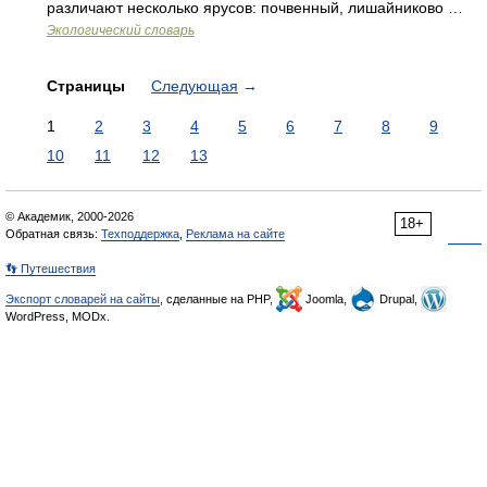
различают несколько ярусов: почвенный, лишайниково …
Экологический словарь
Страницы
Следующая
→
1
2
3
4
5
6
7
8
9
10
11
12
13
© Академик, 2000-2026
18+
Обратная связь:
Техподдержка
,
Реклама на сайте
👣 Путешествия
Экспорт словарей на сайты
, сделанные на PHP,
Joomla,
Drupal,
WordPress, MODx.