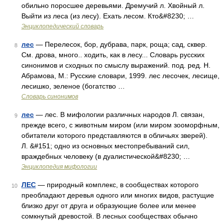
обильно поросшее деревьями. Дремучий л. Хвойный л.
Выйти из леса (из лесу). Ехать лесом. Кто&#8230; …
Энциклопедический словарь
лес
— Перелесок, бор, дубрава, парк, роща; сад, сквер.
8
См. дрова, много.. ходить, как в лесу... Словарь русских
синонимов и сходных по смыслу выражений. под. ред. Н.
Абрамова, М.: Русские словари, 1999. лес лесочек, лесище,
лесишко, зеленое (богатство …
Словарь синонимов
лес
— лес. В мифологии различных народов Л. связан,
9
прежде всего, с животным миром (или миром зооморфным,
обитатели которого представляются в обличьях зверей).
Л. &#151; одно из основных местопребываний сил,
враждебных человеку (в дуалистической&#8230; …
Энциклопедия мифологии
ЛЕС
— природный комплекс, в сообществах которого
10
преобладают деревья одного или многих видов, растущие
близко друг от друга и образующие более или менее
сомкнутый древостой. В лесных сообществах обычно